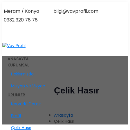
Meram / Konya
bilgi@vavprofil.com
0332 320 78 78
ANASAYFA
KURUMSAL
Hakkımızda
Misyon ve Vizyon
Çelik Hasır
ÜRÜNLER
Nervürlü Demir
Anasayfa
Profil
Çelik Hasır
Çelik Hasır