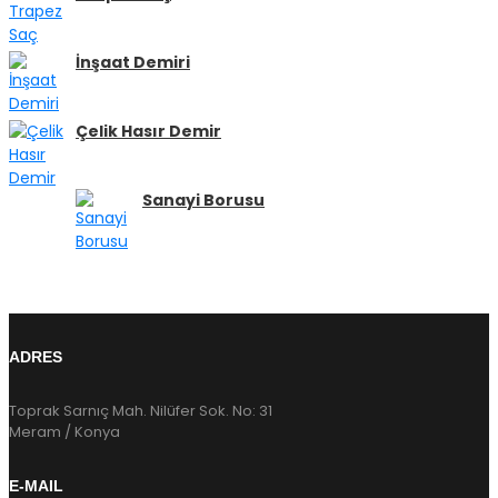
İnşaat Demiri
Çelik Hasır Demir
Sanayi Borusu
ADRES
Toprak Sarnıç Mah. Nilüfer Sok. No: 31
Meram / Konya
E-MAIL