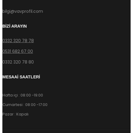
bilgi@vavprofil.com
BİZİ ARAYIN
0332 320 78 78
0531 682 67 00
0332 320 78 80
MESAAİ SAATLERİ
Hafta içi : 08:00 -19:00
Cumartesi : 08:00 -17:00
Pazar : Kapalı