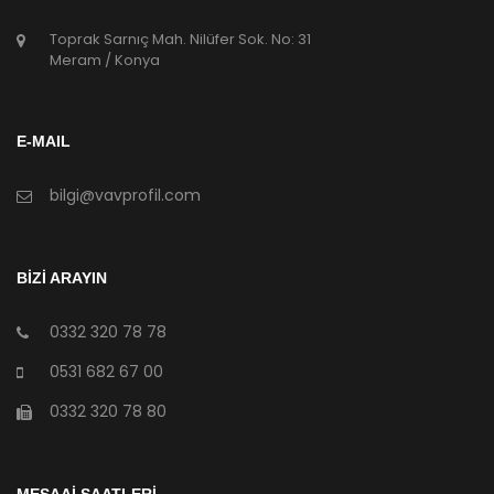
Toprak Sarnıç Mah. Nilüfer Sok. No: 31
Meram / Konya
E-MAIL
bilgi@vavprofil.com
BİZİ ARAYIN
0332 320 78 78
0531 682 67 00
0332 320 78 80